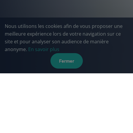
Nous utilisons les cookies afin de vous proposer une
meilleure expérience lors de votre navigation sur ce
site et pour analyser son audience de manière
anonyme.
En savoir plus
Fermer
À LA UNE
Nos dernières actualités