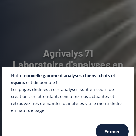
Agrivalys 71
Laboratoire d'analyses en
santé animale et végétale
Notre
nouvelle gamme d'analyses chiens, chats et
équins
est disponible !
en Saône-et-Loire
Les pages dédiées à ces analyses sont en cours de
création : en attendant, consultez nos actualités et
retrouvez nos demandes d'analyses via le menu dédié
Agrivalys 71 est un
laboratoire
en haut de page.
départemental spécialisé dans la santé
animale et végétale
. Nous réalisons des
Fermer
analyses pour les animaux d'élevage et les